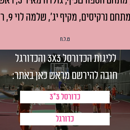
תחם הספורטכיף, גולדה מאיר 3, ראשון לציון
ם נרקיסים, מקיף יג', שלמה לוי 9, ראשון לציון
ט.ל.ח
לליגות הכדורסל 3X3 והכדורגל
חובה להירשם מראש כאן באתר:
כדורסל 3*3
כדורגל